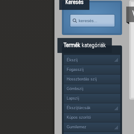
Keresés
Termék
kategóriák
Ékszíj
Fogasszíj
Hosszbordás szíj
Gömbszíj
Lapszíj
Ékszíjtárcsák
Kúpos szorító
Gumilemez