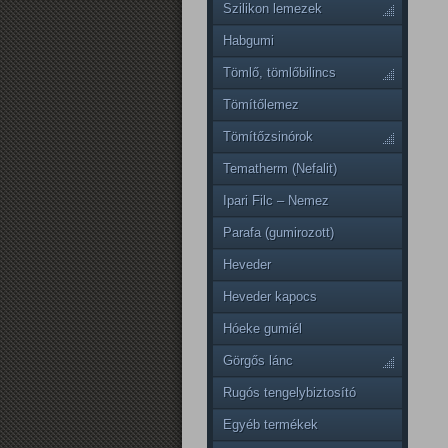
Szilikon lemezek
Habgumi
Tömlő, tömlőbilincs
Tömítőlemez
Tömítőzsinórok
Tematherm (Nefalit)
Ipari Filc – Nemez
Parafa (gumirozott)
Heveder
Heveder kapocs
Hóeke gumiél
Görgős lánc
Rugós tengelybiztosító
Egyéb termékek