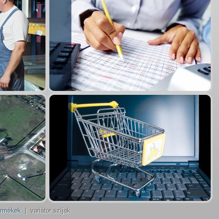
ermékek
| variátor szíjak