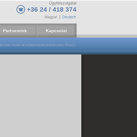
Ügyfélszolgálat
+36 24 / 418 374
Magyar
Deutsch
Partnereink
Kapcsolat
DELEM
//
GUMI HEVEDER KERESKEDELEM
//
ÉKSZÍJ