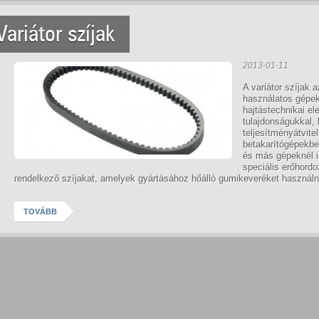
Variátor szíjak
2013-01-11
A variátor szíjak
használatos gépek
hajtástechnikai e
tulajdonságukkal, 
teljesítményátvit
betakarítógépekbe
és más gépeknél i
speciális erőhordo
rendelkező szíjakat, amelyek gyártásához hőálló gumikeveréket használna
TOVÁBB