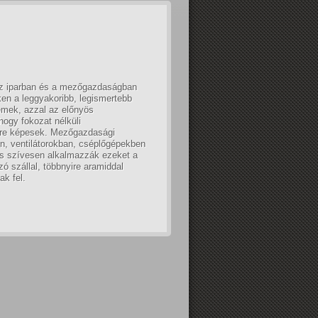
 az iparban és a mezőgazdaságban
en a leggyakoribb, legismertebb
lemek, azzal az előnyös
hogy fokozat nélküli
elre képesek. Mezőgazdasági
n, ventilátorokban, cséplőgépekben
s szívesen alkalmazzák ezeket a
zó szállal, többnyire aramiddal
k fel.