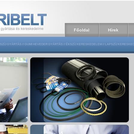
Főoldal
Hírek
SZÍJ GYÁRTÁS
//
GUMI HEVEDER GYÁRTÁS
//
ÉKSZÍJ KERESKEDELEM
//
LAPSZÍJ KERESKE