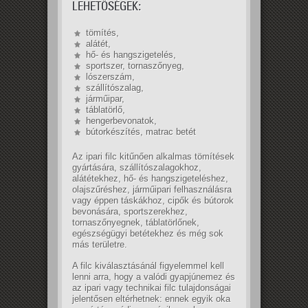
LEHETŐSÉGEK:
tömítés,
alátét,
hő- és hangszigetelés,
sportszer, tornaszőnyeg,
lószerszám,
szállítószalag,
járműipar,
táblatörlő,
hengerbevonatok,
bútorkészítés, matrac betét
Az ipari filc kitűnően alkalmas tömítések
gyártására, szállítószalagokhoz,
alátétekhez, hő- és hangszigeteléshez,
olajszűréshez, járműipari felhasználásra
vagy éppen táskákhoz, cipők és bútorok
bevonására, sportszerekhez,
tornaszőnyegnek, táblatörlőnek,
egészségügyi betétekhez és még sok
más területre.
A filc kiválasztásánál figyelemmel kell
lenni arra, hogy a valódi gyapjúnemez és
az ipari vagy technikai filc tulajdonságai
jelentősen eltérhetnek: ennek egyik oka