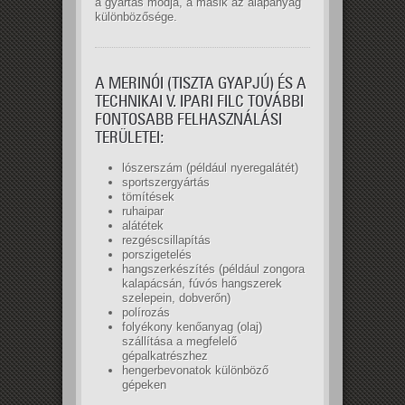
a gyártás módja, a másik az alapanyag
különbözősége.
A MERINÓI (TISZTA GYAPJÚ) ÉS A
TECHNIKAI V. IPARI FILC TOVÁBBI
FONTOSABB FELHASZNÁLÁSI
TERÜLETEI:
lószerszám (például nyeregalátét)
sportszergyártás
tömítések
ruhaipar
alátétek
rezgéscsillapítás
porszigetelés
hangszerkészítés (például zongora
kalapácsán, fúvós hangszerek
szelepein, dobverőn)
polírozás
folyékony kenőanyag (olaj)
szállítása a megfelelő
gépalkatrészhez
hengerbevonatok különböző
gépeken