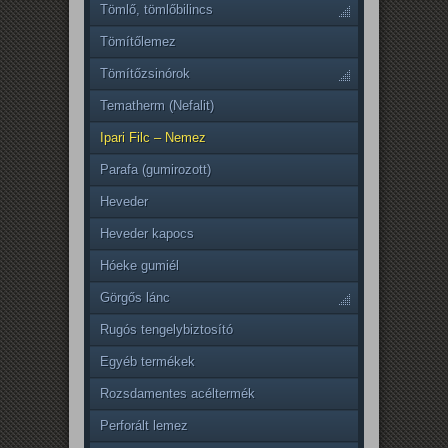
Tömlő, tömlőbilincs
Tömítőlemez
Tömítőzsinórok
Tematherm (Nefalit)
Ipari Filc – Nemez
Parafa (gumirozott)
Heveder
Heveder kapocs
Hóeke gumiél
Görgős lánc
Rugós tengelybiztosító
Egyéb termékek
Rozsdamentes acéltermék
Perforált lemez