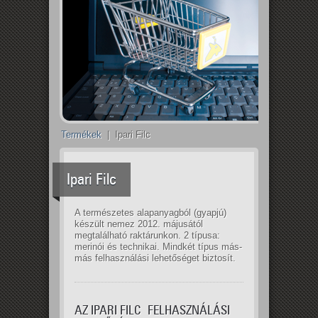
Termékek
| Ipari Filc
Ipari Filc
A természetes alapanyagból (gyapjú)
készült nemez 2012. májusától
megtalálható raktárunkon. 2 típusa:
merinói és technikai.
Mindkét típus más-
más felhasználási lehetőséget biztosít.
AZ IPARI FILC FELHASZNÁLÁSI