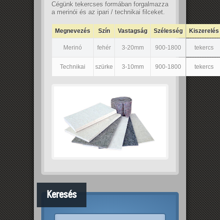
Cégünk tekercses formában forgalmazza
a merinói és az ipari / technikai filceket.
Megnevezés
Szín
Vastagság
Szélesség
Kiszerelés
Merinó
fehér
3-20mm
900-1800
tekercs
Technikai
szürke
3-10mm
900-1800
tekercs
Keresés