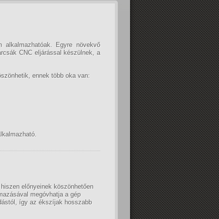
n alkalmazhatóak. Egyre növekvő
árcsák CNC eljárással készülnek, a
szönhetik, ennek több oka van:
alkalmazható.
, hiszen előnyeinek köszönhetően
almazásával megóvhatja a gép
dástól, így az ékszíjak hosszabb