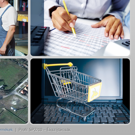
ermékek
| Profil SPZ/10 – Ékszíjtárcsák