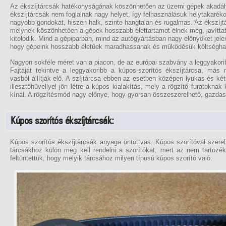
Az ékszíjtárcsák hatékonyságának köszönhetően az üzemi gépek akadá
ékszíjtárcsák nem foglalnak nagy helyet, így felhasználásuk helytakaré
nagyobb gondokat, hiszen halk, szinte hangtalan és rugalmas. Az ékszíj
melynek köszönhetően a gépek hosszabb élettartamot élnek meg, javíttat
kitolódik. Mind a gépiparban, mind az autógyártásban nagy előnyöket jele
hogy gépeink hosszabb életűek maradhassanak és működésük költségha
Nagyon sokféle méret van a piacon, de az európai szabvány a leggyakori
Fajtáját tekintve a leggyakoribb a kúpos-szorítós ékszíjtárcsa, más 
vasból állítják elő. A szíjtárcsa ebben az esetben középen lyukas és két
illesztőhüvellyel jön létre a kúpos kialakítás, mely a rögzítő furatokna
kínál. A rögzítésmód nagy előnye, hogy gyorsan összeszerelhető, gazdas
Kúpos szorítós ékszíjtárcsák:
Kúpos szorítós ékszíjtárcsák anyaga öntöttvas. Kúpos szorítóval szere
tárcsákhoz külön meg kell rendelni a szorítókat, mert az nem tartozé
feltüntettük, hogy melyik tárcsához milyen típusú kúpos szorító való.