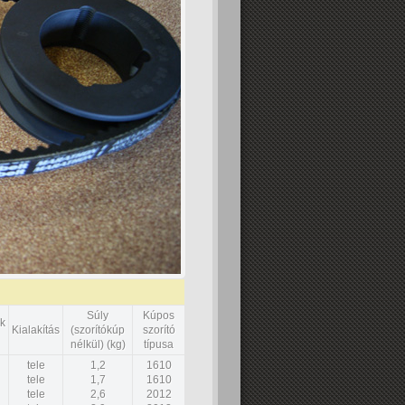
Súly
Kúpos
k
Kialakítás
(szorítókúp
szorító
nélkül) (kg)
típusa
tele
1,2
1610
tele
1,7
1610
tele
2,6
2012