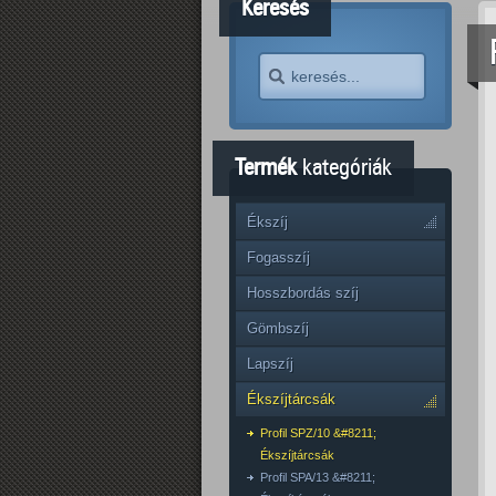
Keresés
Termék
kategóriák
Ékszíj
Fogasszíj
Hosszbordás szíj
Gömbszíj
Lapszíj
Ékszíjtárcsák
Profil SPZ/10 &#8211;
Ékszíjtárcsák
Profil SPA/13 &#8211;