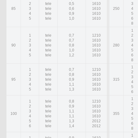
2
tele
0,5
1610
3
85
3
tele
0,6
1610
250
4
4
tele
0,9
1610
5
5
tele
1,0
1610
6
8
1
1
tele
0,7
1210
2
2
tele
0,7
1610
3
90
3
tele
0,8
1610
280
4
4
tele
1,0
1610
5
5
tele
1,2
1610
6
8
1
1
tele
0,7
1210
2
2
tele
0,8
1610
3
95
3
tele
0,9
1610
315
4
4
tele
1,1
1610
5
5
tele
1,3
1610
6
1
1
tele
0,8
1210
2
2
tele
0,9
1610
3
3
tele
1,1
1610
100
355
4
4
tele
1,1
1610
5
5
tele
1,3
2012
6
6
tele
1,4
2012
8
1