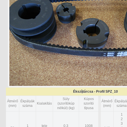
Ékszíjtárcsa - Profil SPZ_10
Súly
Kúpos
Átmérő
Ékpályák
Átmérő
Ékpályá
Kialakítás
(szorítókúp
szorító
(mm)
száma
(mm)
száma
nélkül) (kg)
típusa
1
2
3
1
tele
0,3
1008