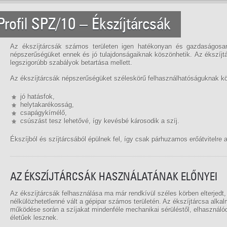
Profil SPZ/10 – Ékszíjtárcsák
Az ékszíjtárcsák számos területen igen hatékonyan és gazdaságosa
népszerűségüket ennek és jó tulajdonságaiknak köszönhetik. Az ékszíjt
legszigorúbb szabályok betartása mellett.
Az ékszíjtárcsák népszerűségüket széleskörű felhasználhatóságuknak kö
jó hatásfok,
helytakarékosság,
csapágykímélő,
csúszást tesz lehetővé, így kevésbé károsodik a szíj.
Ékszíjból és szíjtárcsából épülnek fel, így csak párhuzamos erőátvitelre 
AZ ÉKSZÍJTÁRCSÁK HASZNÁLATÁNAK ELŐNYEI
Az ékszíjtárcsák felhasználása ma már rendkívül széles körben elterjedt
nélkülözhetetlenné vált a gépipar számos területén. Az ékszíjtárcsa alk
működése során a szíjakat mindenféle mechanikai sérüléstől, elhasználó
életűek lesznek.