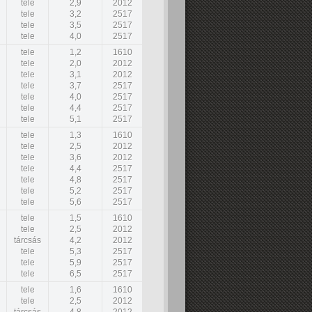
tele
2,9
2012
tele
3,2
2517
tele
3,5
2517
tele
4,0
2517
tele
1,2
1610
tele
2,0
2012
tele
3,1
2012
tele
3,7
2517
tele
4,0
2517
tele
4,4
2517
tele
5,1
2517
tele
1,3
1610
tele
2,5
2012
tele
3,6
2012
tele
4,4
2517
tele
4,8
2517
tele
5,2
2517
tele
5,6
2517
tele
1,5
1610
tele
2,5
2012
tárcsás
4,2
2012
tele
5,3
2517
tele
5,9
2517
tele
6,5
2517
tele
1,6
1610
tele
2,5
2012