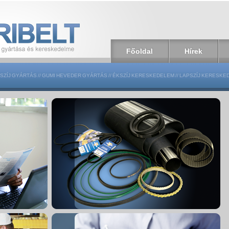
Főoldal
Hírek
SZÍJ GYÁRTÁS
//
GUMI HEVEDER GYÁRTÁS
//
ÉKSZÍJ KERESKEDELEM
//
LAPSZÍJ KERESKE