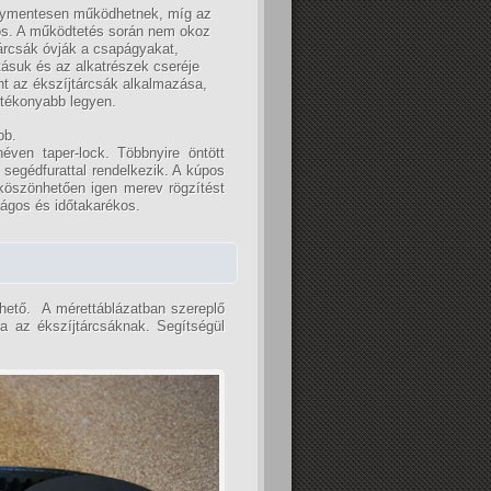
lymentesen működhetnek, míg az
kos. A működtetés során nem okoz
tárcsák óvják a csapágyakat,
ásuk és az alkatrészek cseréje
nt az ékszíjtárcsák alkalmazása,
tékonyabb legyen.
bb.
néven taper-lock. Többnyire öntött
 segédfurattal rendelkezik. A kúpos
k köszönhetően igen merev rögzítést
ágos és időtakarékos.
lhető. A mérettáblázatban szereplő
ka az ékszíjtárcsáknak. Segítségül