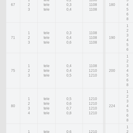
1
tele
0,2
1108
3
67
2
tele
0,3
1108
180
4
3
tele
0,4
1108
5
6
8
1
2
1
tele
0,3
1108
3
71
2
tele
0,4
1108
190
4
3
tele
0,6
1108
5
6
1
2
1
tele
0,4
1108
3
75
2
tele
0,4
1210
200
4
3
tele
0,5
1210
5
6
8
1
2
1
tele
0,5
1210
3
2
tele
0,6
1210
80
224
4
3
tele
0,7
1210
5
4
tele
0,8
1210
6
8
1
1
tele
0,6
1210
2