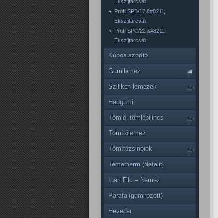
Ékszíjtárcsák
Profil SPB/17 &#8211;
Ékszíjtárcsák
Profil SPC/22 &#8211;
Ékszíjtárcsák
Kúpos szorító
Gumilemez
Szilikon lemezek
Habgumi
Tömlő, tömlőbilincs
Tömítőlemez
Tömítőzsinórok
Tematherm (Nefalit)
Ipari Filc – Nemez
Parafa (gumirozott)
Heveder