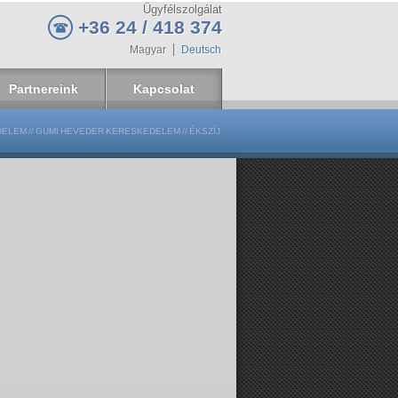
Ügyfélszolgálat
+36 24 / 418 374
Magyar
Deutsch
Partnereink
Kapcsolat
DELEM
//
GUMI HEVEDER KERESKEDELEM
//
ÉKSZÍJ