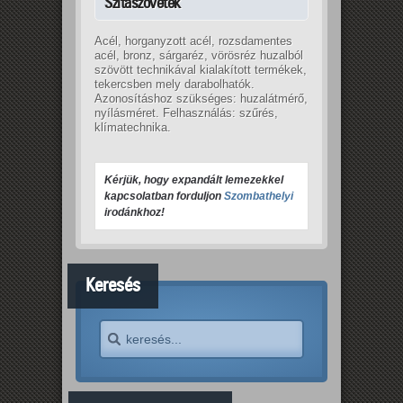
Szitaszövetek
Acél, horganyzott acél, rozsdamentes
acél, bronz, sárgaréz, vörösréz huzalból
szövött technikával kialakított termékek,
tekercsben mely darabolhatók.
Azonosításhoz szükséges: huzalátmérő,
nyílásméret. Felhasználás: szűrés,
klímatechnika.
Kérjük, hogy expandált lemezekkel 
kapcsolatban forduljon 
Szombathelyi
irodánkhoz!
Keresés