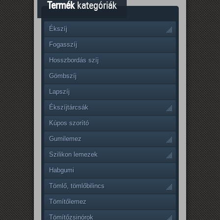
Termék
kategóriák
Ékszíj
Fogasszíj
Hosszbordás szíj
Gömbszíj
Lapszíj
Ékszíjtárcsák
Kúpos szorító
Gumilemez
Szilikon lemezek
Habgumi
Tömlő, tömlőbilincs
Tömítőlemez
Tömítőzsinórok