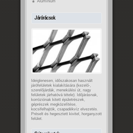
Alumínium
Járórácsok
Ideiglenesen, időszakosan használt
járófelületek kialakítására (kezelő-,
szerelőjárdák, menekülési út, nagy
felületek járhatóvá tétele). Időjárásnak,
korróziónak kitett épületrészek,
géprészek megközelítése,
kocsifelhajtók, csapadékvíz elvezetés.
Préselt és hegesztett kivitel, horganyzott
felület.