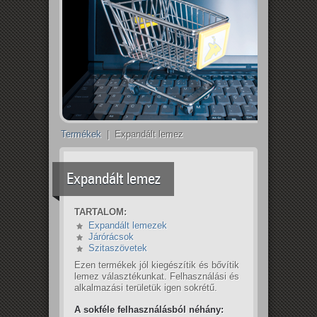
Termékek
| Expandált lemez
Expandált lemez
TARTALOM:
Expandált lemezek
Járórácsok
Szitaszövetek
Ezen termékek jól kiegészítik és bővítik
lemez választékunkat. Felhasználási és
alkalmazási területük igen sokrétű.
A sokféle felhasználásból néhány: