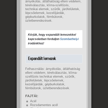
árnyékolás, átláthatóság elleni védelem,
térelválasztás, klíma-szellőzés,
technikai elemek, szűrők, járófelületek,
lépcsőelemek, kezelőjárdák,
gépburkolatok, fémbútorok,
üzletberendezések.
Kérjük, hogy expandált lemezekkel 
kapcsolatban forduljon 
Szombathelyi
irodánkhoz!
Expandált lemezek
Felhasználás: árnyékolás, átláthatóság
elleni védelem, térelválasztás, klíma-
szellőzés technikai elemek, szűrők,
járófelületek, lépcsőelemek,
kezelőjárdák, gépburkolatok,
fémbútorok, üzletberendezések.
FAJTÁI:
Acél
Rozsdamentes acél