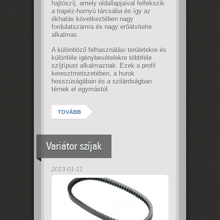
hajtószíj, amely oldallapjaival felfekszik
a trapéz-hornyú tárcsába és így az
ékhatás következtében nagy
fordulatszámra és nagy erőátvitelre
alkalmas.
A különböző felhasználási területekre és
különféle igénybevételekre többféle
szíjtípust alkalmaznak. Ezek a profil
keresztmetszetében, a hurok
hosszúságában és a szilárdságban
térnek el egymástól.
TOVÁBB
Variátor szíjak
2013-01-11