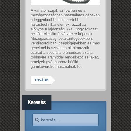
A variátor szíjak az iparban és a
mezőgazdaságban használatos gépeken
a leggyakoribb, legismertebb
hajtástechnikai elemek, azzal az
előnyös tulajdonságukkal, hogy fokozat
nélküli teljesítményátvitelre képesek.
Mezőgazdasági betakarítógépekben,
ventilátorokban, cséplőgépekben és más
gépeknél is szívesen alkalmazzák
ezeket a speciális erőhordozó szállal,
többnyire aramiddal rendelkező szíjakat,
amelyek gyártásához hőálló
gumikeveréket használnak fel.
TOVÁBB
Keresés