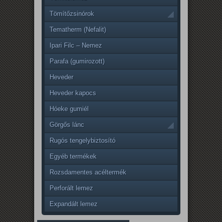
Tömítőzsinórok
Tematherm (Nefalit)
Ipari Filc – Nemez
Parafa (gumirozott)
Heveder
Heveder kapocs
Hóeke gumiél
Görgős lánc
Rugós tengelybiztosító
Egyéb termékek
Rozsdamentes acéltermék
Perforált lemez
Expandált lemez