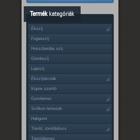
Termék
kategóriák
Ékszíj
Fogasszíj
Hosszbordás szíj
Gömbszíj
Lapszíj
Ékszíjtárcsák
Kúpos szorító
Gumilemez
Szilikon lemezek
Habgumi
Tömlő, tömlőbilincs
Tömítőlemez