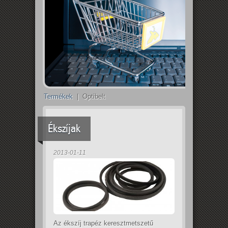
Termékek
| Optibelt
Ékszíjak
2013-01-11
Az ékszíj trapéz keresztmetszetű