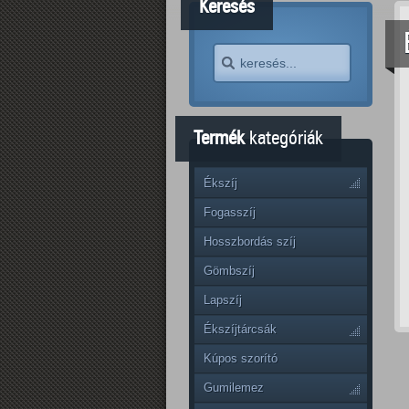
Keresés
Termék
kategóriák
Ékszíj
Fogasszíj
Hosszbordás szíj
Gömbszíj
Lapszíj
Ékszíjtárcsák
Kúpos szorító
Gumilemez