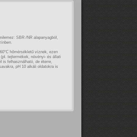
umilemez: SBR /NR alapanyagból,
zínben.
 60°C hőmérsékletű víznek, ezen
 (pl. tejtermékek, növényi- és állati
l is felhasználható, de éterre,
 savakra, pH 10 alkáli oldatokra is
.