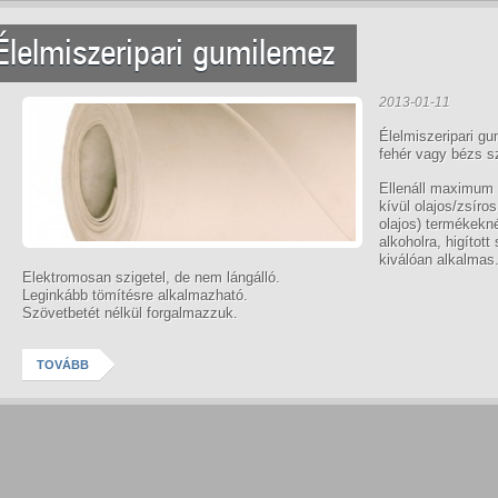
Élelmiszeripari gumilemez
2013-01-11
Élelmiszeripari g
fehér vagy bézs s
Ellenáll maximum
kívül olajos/zsíros
olajos) termékekné
alkoholra, higított
kiválóan alkalmas
Elektromosan szigetel, de nem lángálló.
Leginkább tömítésre alkalmazható.
Szövetbetét nélkül forgalmazzuk.
TOVÁBB