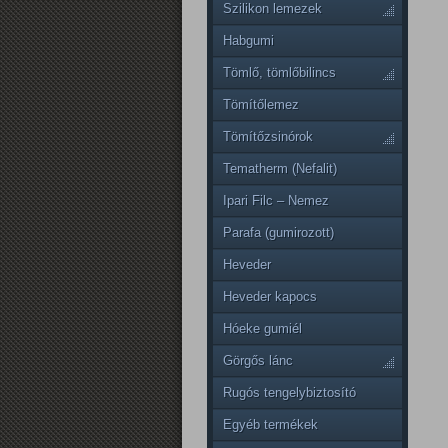
Szilikon lemezek
Habgumi
Tömlő, tömlőbilincs
Tömítőlemez
Tömítőzsinórok
Tematherm (Nefalit)
Ipari Filc – Nemez
Parafa (gumirozott)
Heveder
Heveder kapocs
Hóeke gumiél
Görgős lánc
Rugós tengelybiztosító
Egyéb termékek