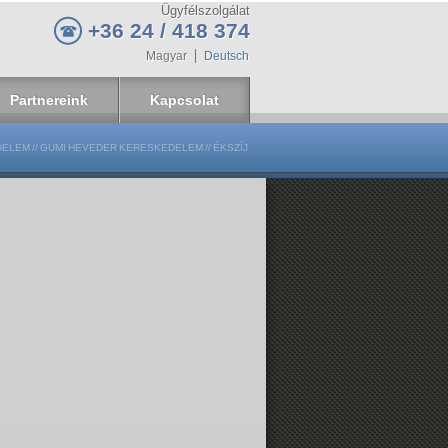
Ügyfélszolgálat
+36 24 / 418 374
Magyar
Deutsch
Partnereink
Kapcsolat
DELEM
//
GUMI HEVEDER KERESKEDELEM
//
ÉKSZÍJ