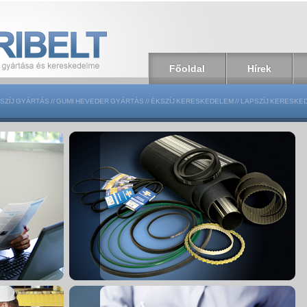
Főoldal
Hírek
SZÍJ GYÁRTÁS
//
GUMI HEVEDER GYÁRTÁS
//
ÉKSZÍJ KERESKEDELEM
//
LAPSZÍJ KERESKE