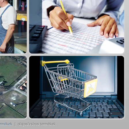
ermékek
| olajos/zsíros termékek