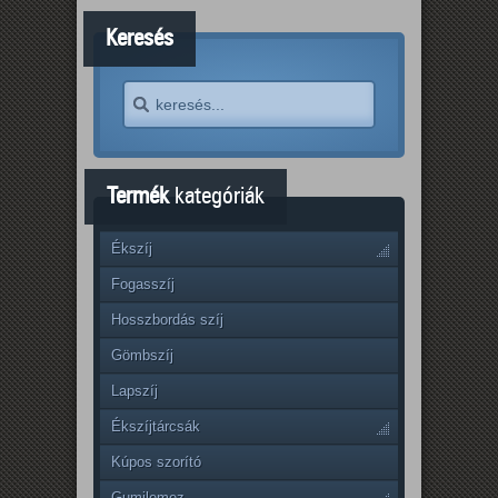
Keresés
Termék
kategóriák
Ékszíj
Fogasszíj
Hosszbordás szíj
Gömbszíj
Lapszíj
Ékszíjtárcsák
Kúpos szorító
Gumilemez