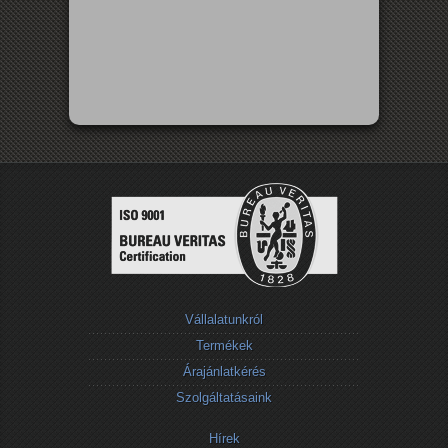
Vállalatunkról
Termékek
Árajánlatkérés
Szolgáltatásaink
Hírek