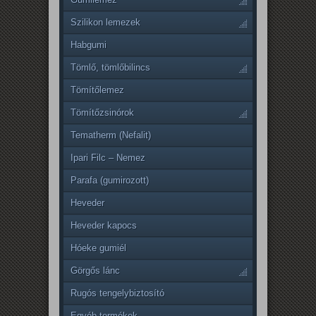
Szilikon lemezek
Habgumi
Tömlő, tömlőbilincs
Tömítőlemez
Tömítőzsinórok
Tematherm (Nefalit)
Ipari Filc – Nemez
Parafa (gumirozott)
Heveder
Heveder kapocs
Hóeke gumiél
Görgős lánc
Rugós tengelybiztosító
Egyéb termékek