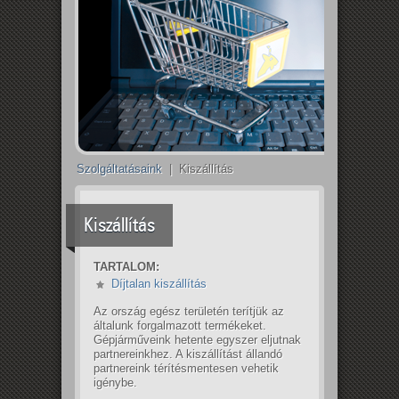
Szolgáltatásaink
| Kiszállítás
Kiszállítás
TARTALOM:
Díjtalan kiszállítás
Az ország egész területén terítjük az
általunk forgalmazott termékeket.
Gépjárműveink hetente egyszer eljutnak
partnereinkhez. A kiszállítást állandó
partnereink térítésmentesen vehetik
igénybe.