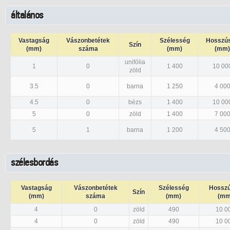
általános
Vastagság
Vászonbetétek
Szélesség
Hosszú
Szín
(mm)
száma
(mm)
(mm)
unifólia
1
0
1 400
10 00
zöld
3.5
0
barna
1 250
4 00
4.5
0
bézs
1 400
10 00
5
0
zöld
1 400
7 00
5
1
barna
1 200
4 50
szélesbordás
Vastagság
Vászonbetétek
Szélesség
Hossz
Szín
(mm)
száma
(mm)
(mm
4
0
zöld
490
10 0
4
0
zöld
490
10 0