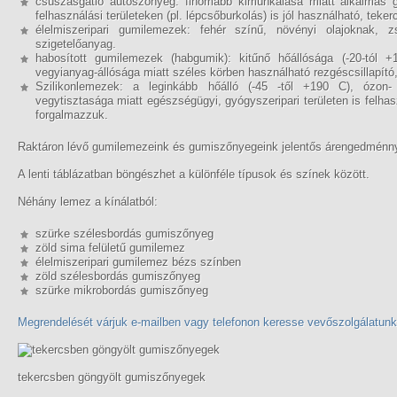
csúszásgátló autószőnyeg: finomabb kimunkálása miatt alkalmas g
felhasználási területeken (pl. lépcsőburkolás) is jól használható, tek
élelmiszeripari gumilemezek: fehér színű, növényi olajoknak, zsí
szigetelőanyag.
habosított gumilemezek (habgumik): kitűnő hőállósága (-20-tól
vegyianyag-állósága miatt széles körben használható rezgéscsillapító
Szilikonlemezek: a leginkább hőálló (-45 -től +190 C), ózon
vegytisztasága miatt egészségügyi, gyógyszeripari területen is felha
forgalmazzuk.
Raktáron lévő gumilemezeink és gumiszőnyegeink jelentős árengedménnye
A lenti táblázatban böngészhet a különféle típusok és színek között.
Néhány lemez a kínálatból:
szürke szélesbordás gumiszőnyeg
zöld sima felületű gumilemez
élelmiszeripari gumilemez bézs színben
zöld szélesbordás gumiszőnyeg
szürke mikrobordás gumiszőnyeg
Megrendelését várjuk e-mailben vagy telefonon keresse vevőszolgálatunk
tekercsben göngyölt gumiszőnyegek