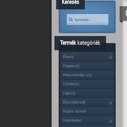
Keresés
Termék
kategóriák
Ékszíj
Fogasszíj
Hosszbordás szíj
Gömbszíj
Lapszíj
Ékszíjtárcsák
Kúpos szorító
Gumilemez