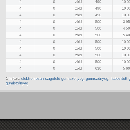
4
0
zöld
490
10 0
4
0
zöld
490
10 0
4
0
zöld
490
10 0
4
0
zöld
500
3 9
4
0
zöld
500
4 5
4
0
zöld
500
5 4
4
0
zöld
500
10 0
4
0
zöld
500
10 0
4
0
zöld
500
10 0
4
0
zöld
500
10 0
4
0
zöld
630
5 6
Címkék:
elektromosan szigetelő gumiszőnyeg
,
gumiszőnyeg
,
habosított
gumiszőnyeg