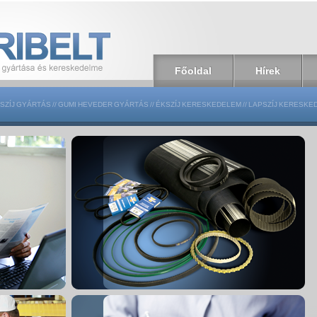
Főoldal
Hírek
SZÍJ GYÁRTÁS
//
GUMI HEVEDER GYÁRTÁS
//
ÉKSZÍJ KERESKEDELEM
//
LAPSZÍJ KERESKE