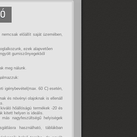
IÓ
 nemcsak előállít saját üzemében,
glalkozunk, ezek alapvetően
göngyölt gumiszőnyegekből
óak meg nálunk.
rgalmazzuk:
ti igénybevétel(max. 60 C) esetén,
ak és növényi olajoknak is ellenáll
as.
 kiváló hőállóságú termékek -20 és
kitett helyen is ideális.
s más nagyfeszültségű helyiségek
gátlásra használható, táblákban