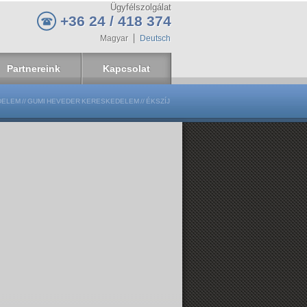
Ügyfélszolgálat
+36 24 / 418 374
Magyar
Deutsch
Partnereink
Kapcsolat
DELEM
//
GUMI HEVEDER KERESKEDELEM
//
ÉKSZÍJ