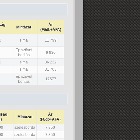
ság
Ár
Mintázat
(Ft/db+ÁFA)
0
sima
11 799
Ep szövet
0
9 930
borítás
0
sima
36 232
0
sima
31 703
Ep szövet
0
17577
borítás
úság
Ár
Mintázat
)
(Ft/db+ÁFA)
00
szélesborda
7 850
00
szélesborda
7 850