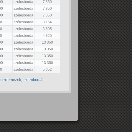
00
szélesborda
7 850
00
szélesborda
7 850
00
szélesborda
7 850
50
szélesborda
3 164
00
szélesborda
3 605
00
szélesborda
4 325
00
szélesborda
13 350
00
szélesborda
13 350
00
szélesborda
13 350
00
szélesborda
13 350
00
szélesborda
5 652
 gumilemezek
,
mikrobordás