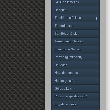
Szilikon lemezek
Habgumi
Tömlő, tömlőbilincs
Tömítőlemez
Tömítőzsinórok
Tematherm (Nefalit)
Ipari Filc – Nemez
Parafa (gumirozott)
Heveder
Heveder kapocs
Hóeke gumiél
Görgős lánc
Rugós tengelybiztosító
Egyéb termékek