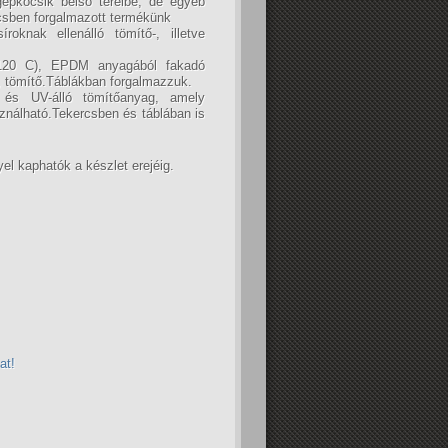
épkocsik belső tereibe, de egyéb
ercsben forgalmazott termékünk
roknak ellenálló tömítő-, illetve
 +120 C), EPDM anyagából fakadó
, tömítő.Táblákban forgalmazzuk.
- és UV-álló tömítőanyag, amely
sználható.Tekercsben és táblában is
l kaphatók a készlet erejéig.
at!