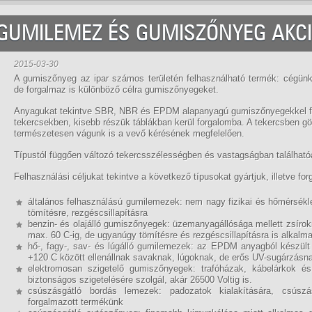
GUMILEMEZ ÉS GUMISZŐNYEG AKC
2015-03-30
A gumiszőnyeg az ipar számos területén felhasználható termék: cégünk
de forgalmaz is különböző célra gumiszőnyegeket.
Anyagukat tekintve SBR, NBR és EPDM alapanyagú gumiszőnyegekkel fo
tekercsekben, kisebb részük táblákban kerül forgalomba. A tekercsben 
természetesen vágunk is a vevő kérésének megfelelően.
Típustól függően változó tekercsszélességben és vastagságban találhat
Felhasználási céljukat tekintve a következő típusokat gyártjuk, illetve fo
általános felhasználású gumilemezek: nem nagy fizikai és hőmérsékle
tömítésre, rezgéscsillapításra
benzin- és olajálló gumiszőnyegek: üzemanyagállósága mellett zsírokn
max. 60 C-ig, de ugyanúgy tömítésre és rezgéscsillapításra is alkalm
hő-, fagy-, sav- és lúgálló gumilemezek: az EPDM anyagból készült
+120 C között ellenállnak savaknak, lúgoknak, de erős UV-sugárzásnak 
elektromosan szigetelő gumiszőnyegek: trafóházak, kábelárkok é
biztonságos szigetelésére szolgál, akár 26500 Voltig is.
csúszásgátló bordás lemezek: padozatok kialakítására, csúszás
forgalmazott termékünk